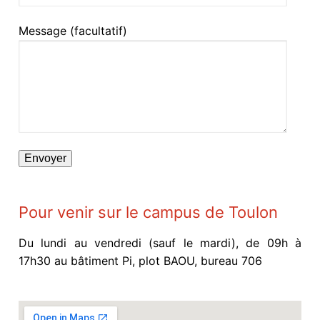
Doctorat et VAE
Contact
Contrats CIFRE ou co-financés par un partenaire
Message (facultatif)
Labels
Autres financements
Association Doctorants UTLN
Pour venir sur le campus de Toulon
Du lundi au vendredi (sauf le mardi), de 09h à
17h30 au bâtiment Pi, plot BAOU, bureau 706