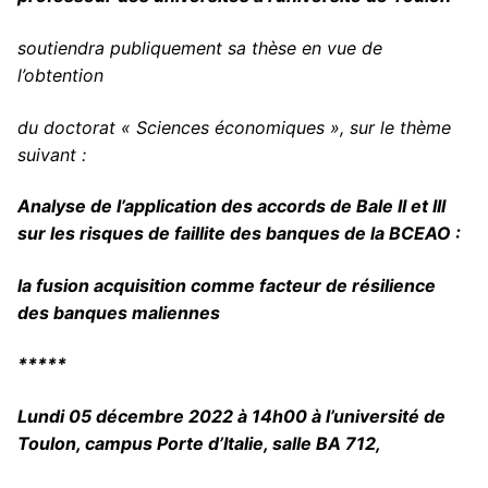
Doctorat et VAE
Contact
Contrats CIFRE ou co-financés par un partenaire
soutiendra publiquement sa thèse en vue de
Labels
Autres financements
l’obtention
Association Doctorants UTLN
du doctorat « Sciences économiques », sur le thème
suivant :
Analyse de l’application des accords de Bale II et III
sur les risques de faillite des banques de la BCEAO :
la fusion acquisition comme facteur de résilience
des banques maliennes
*****
Lundi 05 décembre 2022 à 14h00 à l’université de
Toulon, campus Porte d’Italie, salle BA 712,