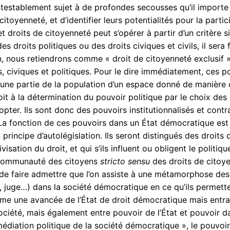
ontestablement sujet à de profondes secousses qu’il importe 
itoyenneté, et d’identifier leurs potentialités pour la partic
et droits de citoyenneté peut s’opérer à partir d’un critère 
s droits politiques ou des droits civiques et civils, il sera 
, nous retiendrons comme « droit de citoyenneté exclusif 
s, civiques et politiques. Pour le dire immédiatement, ces 
une partie de la population d’un espace donné de manière o
it à la détermination du pouvoir politique par le choix des i
pter. Ils sont donc des pouvoirs institutionnalisés et contra
. La fonction de ces pouvoirs dans un État démocratique est 
u principe d’autolégislation. Ils seront distingués des droi
ation du droit, et qui s’ils influent ou obligent le politiqu
a communauté des citoyens
stricto sensu
des droits de citoy
st de faire admettre que l’on assiste à une métamorphose des
ur, juge…) dans la société démocratique en ce qu’ils permett
me une avancée de l’État de droit démocratique mais entraî
ociété, mais également entre pouvoir de l’État et pouvoir dan
édiation politique de la société démocratique », le pouvoir 